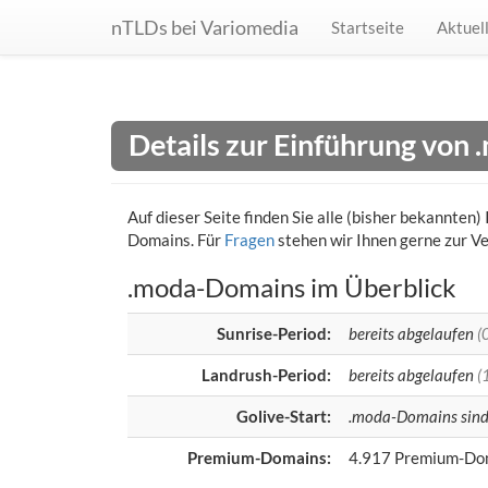
nTLDs bei Variomedia
Startseite
Aktuel
Details zur Einführung von
Auf dieser Seite finden Sie alle (bisher bekannte
Domains. Für
Fragen
stehen wir Ihnen gerne zur V
.moda-Domains im Überblick
Sunrise-Period:
bereits abgelaufen
(
Landrush-Period:
bereits abgelaufen
(
Golive-Start:
.moda-Domains sind f
Premium-Domains:
4.917 Premium-Dom