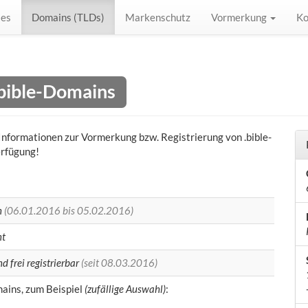
les
Domains (TLDs)
Markenschutz
Vormerkung
Ko
.bible-Domains
) Informationen zur Vormerkung bzw. Registrierung von .bible-
erfügung!
n
(06.01.2016 bis 05.02.2016)
nt
d frei registrierbar
(seit 08.03.2016)
ins, zum Beispiel
(zufällige Auswahl)
: