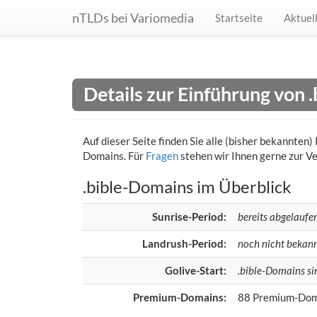
nTLDs bei Variomedia
Startseite
Aktuel
Details zur Einführung von 
Auf dieser Seite finden Sie alle (bisher bekannten
Domains. Für
Fragen
stehen wir Ihnen gerne zur V
.bible-Domains im Überblick
Sunrise-Period:
bereits abgelaufe
Landrush-Period:
noch nicht bekan
Golive-Start:
.bible-Domains sin
Premium-Domains:
88 Premium-Doma